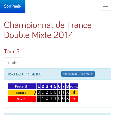
SoftPeelR
Toggle
naviga
Championnat de France
Double Mixte 2017
Tour 2
Finales
05-11-2017 : 14H00
Voir Groupe
Voir Match
1
2
3
4
5
6
7
8
Piste B
TOTAL
4
0
0
2
0
0
1
1
X
Valence
5
1
1
0
2
1
0
0
X
Nice 2