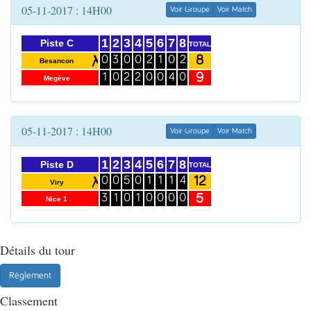
05-11-2017 : 14H00
Voir Groupe
Voir Match
1
2
3
4
5
6
7
8
Piste C
TOTAL
8
0
3
0
0
2
1
0
2
Besancon
9
1
0
2
2
0
0
4
0
Megève
05-11-2017 : 14H00
Voir Groupe
Voir Match
1
2
3
4
5
6
7
8
Piste D
TOTAL
12
0
0
5
0
1
1
1
4
Viry
5
3
1
0
1
0
0
0
0
Nice 1
Détails du tour
Règlement
Classement