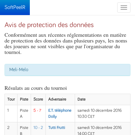
SoftPeelR
Toggle
naviga
Avis de protection des données
Conformément aux récentes réglementations en matière
de protection des données dans plusieurs pays, les noms
des joueurs ne sont visibles que par l'organisateur du
tournoi.
Meli-Melo
Résulats au cours du tournoi
Tour
Piste
Score
Adversaire
Date
1
Piste
5 - 7
E.T. téléphone
samedi 10 décembre 2016
A
Dolly
10:30 CET
2
Piste
10 - 2
Tutti Frutti
samedi 10 décembre 2016
B
14:00 CET