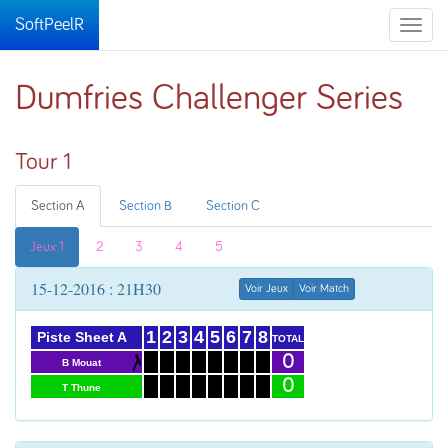
SoftPeelR
Toggle
naviga
Dumfries Challenger Series
Tour 1
Section A
Section B
Section C
Jeux 1
2
3
4
5
15-12-2016 : 21H30
Voir Jeux
Voir Match
1
2
3
4
5
6
7
8
Piste Sheet A
TOTAL
0
B Mouat
0
T Thune