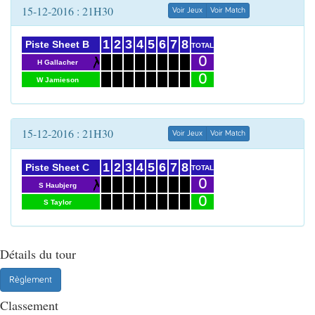
15-12-2016 : 21H30
Voir Jeux
Voir Match
1
2
3
4
5
6
7
8
Piste Sheet B
TOTAL
0
H Gallacher
0
W Jamieson
15-12-2016 : 21H30
Voir Jeux
Voir Match
1
2
3
4
5
6
7
8
Piste Sheet C
TOTAL
0
S Haubjerg
0
S Taylor
Détails du tour
Règlement
Classement