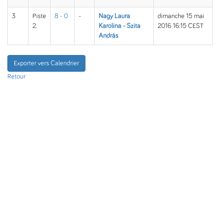
3
Piste
8 - 0
-
Nagy Laura
dimanche 15 mai
2.
Karolina - Szita
2016 16:15 CEST
András
Exporter vers Calendrier
Retour