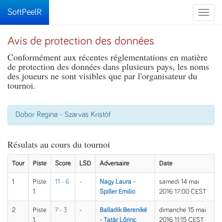
SoftPeelR
Toggle
naviga
Avis de protection des données
Conformément aux récentes réglementations en matière
de protection des données dans plusieurs pays, les noms
des joueurs ne sont visibles que par l'organisateur du
tournoi.
Dobor Regina - Szarvas Kristóf
Résulats au cours du tournoi
Tour
Piste
Score
LSD
Adversaire
Date
1
Piste
11 - 6
-
Nagy Laura -
samedi 14 mai
1.
Spiller Emilio
2016 17:00 CEST
2
Piste
7 - 3
-
Balladik Bereniké
dimanche 15 mai
1.
- Tatár Lőrinc
2016 11:15 CEST