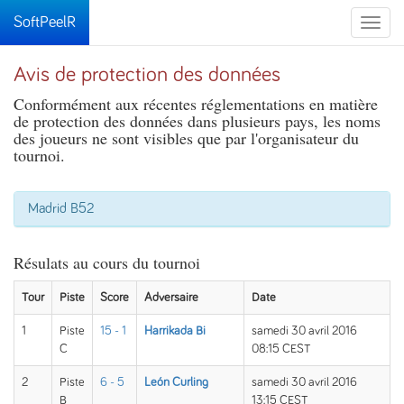
SoftPeelR
Toggle
naviga
Avis de protection des données
Conformément aux récentes réglementations en matière
de protection des données dans plusieurs pays, les noms
des joueurs ne sont visibles que par l'organisateur du
tournoi.
Madrid B52
Résulats au cours du tournoi
Tour
Piste
Score
Adversaire
Date
1
Piste
15 - 1
Harrikada Bi
samedi 30 avril 2016
C
08:15 CEST
2
Piste
6 - 5
León Curling
samedi 30 avril 2016
B
13:15 CEST