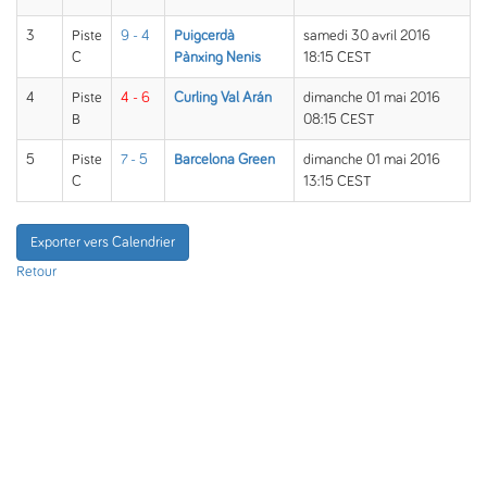
3
Piste
9 - 4
Puigcerdà
samedi 30 avril 2016
C
Pànxing Nenis
18:15 CEST
4
Piste
4 - 6
Curling Val Arán
dimanche 01 mai 2016
B
08:15 CEST
5
Piste
7 - 5
Barcelona Green
dimanche 01 mai 2016
C
13:15 CEST
Exporter vers Calendrier
Retour