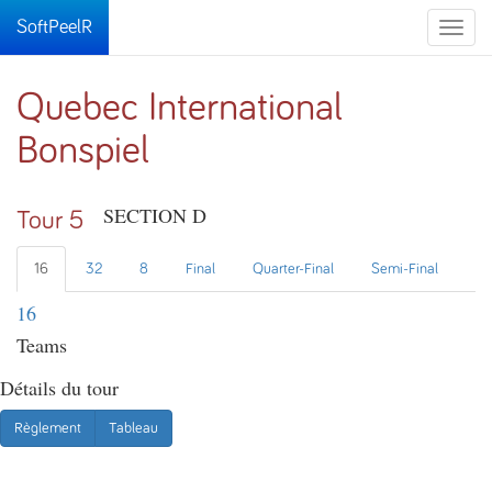
SoftPeelR
Toggle
naviga
Quebec International
Bonspiel
SECTION D
Tour 5
16
32
8
Final
Quarter-Final
Semi-Final
16
Teams
Détails du tour
Règlement
Tableau