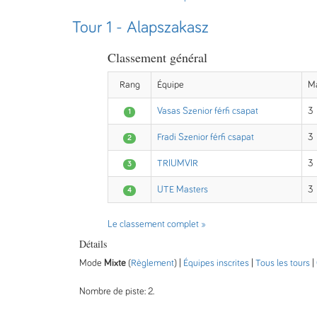
Tour 1 - Alapszakasz
Classement général
Rang
Équipe
M
Vasas Szenior férfi csapat
3
1
Fradi Szenior férfi csapat
3
2
TRIUMVIR
3
3
UTE Masters
3
4
Le classement complet »
Détails
Mode
Mixte
(
Règlement
) |
Équipes inscrites
|
Tous les tours
|
Nombre de piste: 2.