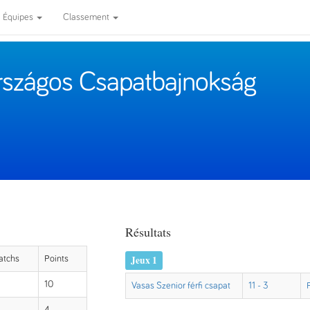
Équipes
Classement
Országos Csapatbajnokság
Résultats
Jeux 1
atchs
Points
10
Vasas Szenior férfi csapat
11 - 3