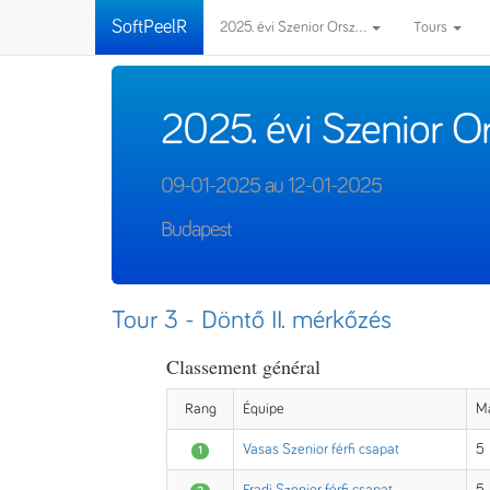
SoftPeelR
2025. évi Szenior Orsz...
Tours
2025. évi Szenior 
09-01-2025 au 12-01-2025
Budapest
Tour 3 - Döntő II. mérkőzés
Classement général
Rang
Équipe
M
Vasas Szenior férfi csapat
5
1