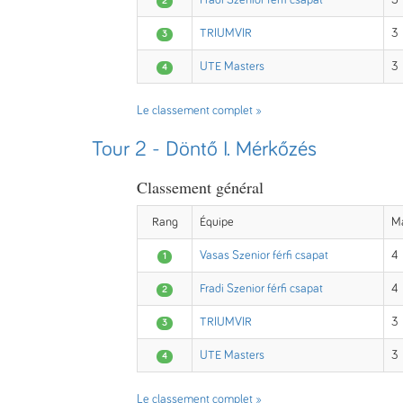
Fradi Szenior férfi csapat
5
2
TRIUMVIR
3
3
UTE Masters
3
4
Le classement complet »
Tour 2 - Döntő I. Mérkőzés
Classement général
Rang
Équipe
M
Vasas Szenior férfi csapat
4
1
Fradi Szenior férfi csapat
4
2
TRIUMVIR
3
3
UTE Masters
3
4
Le classement complet »