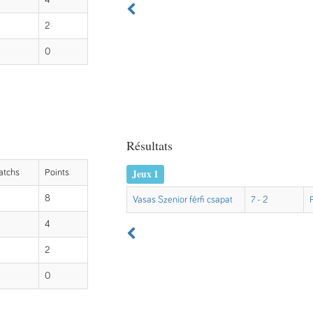
4
2
0
Résultats
Jeux 1
atchs
Points
8
Vasas Szenior férfi csapat
7 - 2
4
2
0