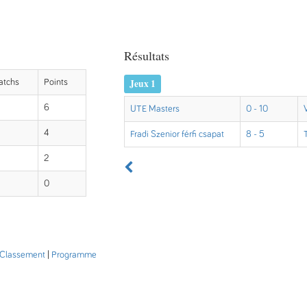
Résultats
Jeux 1
atchs
Points
6
UTE Masters
0 - 10
4
Fradi Szenior férfi csapat
8 - 5
2
0
Classement
|
Programme