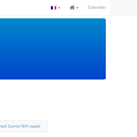
S'identifier
Fradi Szenior férfi csapat