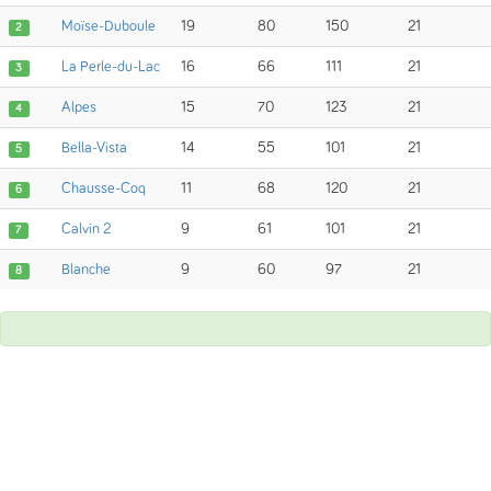
Moïse-Duboule
19
80
150
21
2
La Perle-du-Lac
16
66
111
21
3
Alpes
15
70
123
21
4
Bella-Vista
14
55
101
21
5
Chausse-Coq
11
68
120
21
6
Calvin 2
9
61
101
21
7
Blanche
9
60
97
21
8