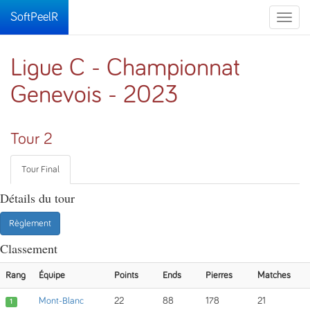
SoftPeelR
Toggle
naviga
Ligue C - Championnat
Genevois - 2023
Tour 2
Tour Final
Détails du tour
Règlement
Classement
Rang
Équipe
Points
Ends
Pierres
Matches
Mont-Blanc
22
88
178
21
1