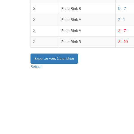
2
Piste Rink B
8 - 7
2
Piste Rink A
7 - 1
2
Piste Rink A
3 - 7
2
Piste Rink B
3 - 10
Exporter vers Calendrier
Retour