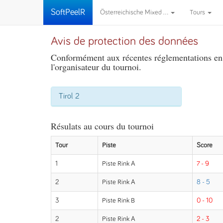
SoftPeelR
Österreichische Mixed ...
Tours
Avis de protection des données
Conformément aux récentes réglementations en m
l'organisateur du tournoi.
Tirol 2
Résulats au cours du tournoi
Tour
Piste
Score
1
Piste Rink A
7 - 9
2
Piste Rink A
8 - 5
3
Piste Rink B
0 - 10
2
Piste Rink A
2 - 3