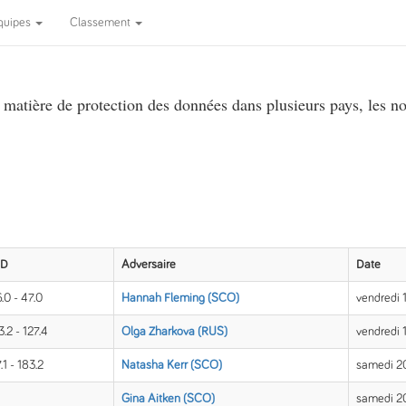
quipes
Classement
atière de protection des données dans plusieurs pays, les no
SD
Adversaire
Date
6.0 - 47.0
Hannah Fleming (SCO)
vendredi
3.2 - 127.4
Olga Zharkova (RUS)
vendredi
.1 - 183.2
Natasha Kerr (SCO)
samedi 2
Gina Aitken (SCO)
samedi 2