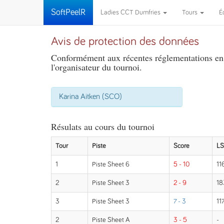
SoftPeelR
Ladies CCT Dumfries
Tours
É
Avis de protection des données
Conformément aux récentes réglementations en m
l'organisateur du tournoi.
Karina Aitken (SCO)
Résulats au cours du tournoi
Tour
Piste
Score
L
1
Piste Sheet 6
5 - 10
11
2
Piste Sheet 3
2 - 9
18
3
Piste Sheet 3
7 - 3
117
2
Piste Sheet A
3 - 5
-