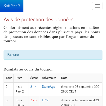
SoftPeelR
Toggle
naviga
Avis de protection des données
Conformément aux récentes réglementations en matière
de protection des données dans plusieurs pays, les noms
des joueurs ne sont visibles que par l'organisateur du
tournoi.
Fabione
Résulats au cours du tournoi
Tour
Piste
Score
Adversaire
Date
5
Piste
8 - 4
StoneAge
dimanche 26 septembre 2021
Rink 2
21:00 CEST
6
Piste
3 - 5
LF19
dimanche 14 novembre 2021
Rink 3
20:00 CET