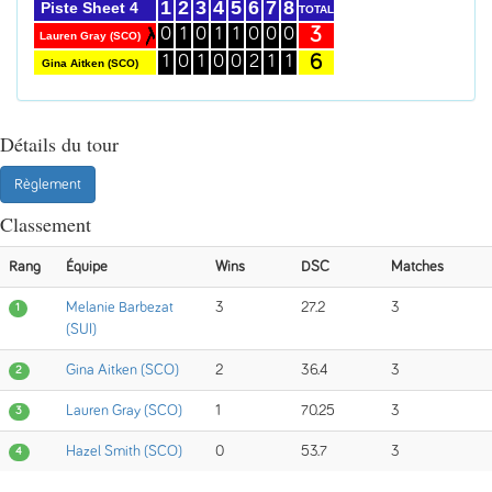
1
2
3
4
5
6
7
8
Piste Sheet 4
TOTAL
3
0
1
0
1
1
0
0
0
Lauren Gray (SCO)
6
1
0
1
0
0
2
1
1
Gina Aitken (SCO)
Détails du tour
Règlement
Classement
Rang
Équipe
Wins
DSC
Matches
Melanie Barbezat
3
27.2
3
1
(SUI)
Gina Aitken (SCO)
2
36.4
3
2
Lauren Gray (SCO)
1
70.25
3
3
Hazel Smith (SCO)
0
53.7
3
4