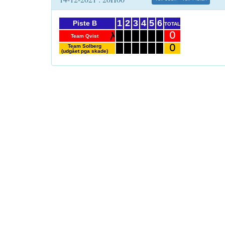
1
2
3
4
5
6
Piste B
TOTAL
0
Team Qvist
0
Team Solberg
(udgået pga skade)