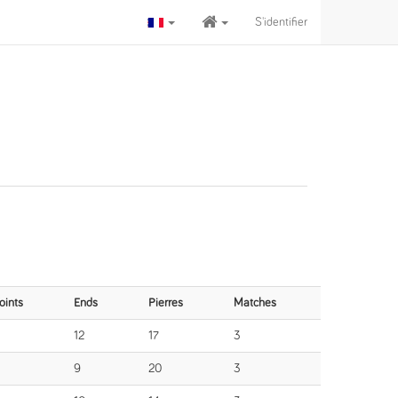
S'identifier
oints
Ends
Pierres
Matches
12
17
3
9
20
3