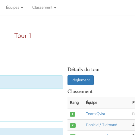
Équipes
Classement
Tour 1
Détails du tour
Règlement
Classement
Rang
Équipe
P
Team Qvist
5
1
Donkild / Tidmand
4
2