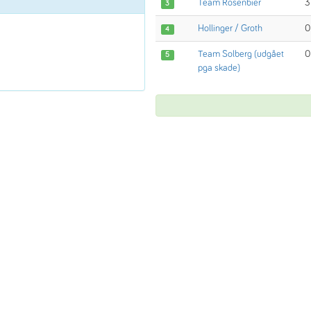
Team Rosenbier
3
3
Hollinger / Groth
0
4
Team Solberg (udgået
0
5
pga skade)