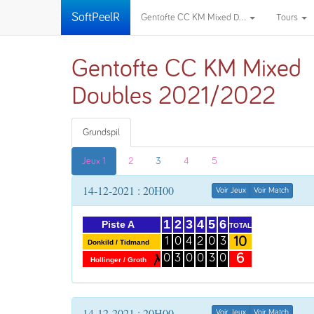
SoftPeelR
Gentofte CC KM Mixed D...
Tours
Gentofte CC KM Mixed
Doubles 2021/2022
Grundspil
Jeux 1
2
3
4
5
14-12-2021 : 20H00
Voir Jeux
Voir Match
1
2
3
4
5
6
Piste A
TOTAL
10
1
0
4
2
0
3
Donkild / Tidmand
6
0
3
0
0
3
0
Hollinger / Groth
14-12-2021 : 20H00
Voir Jeux
Voir Match