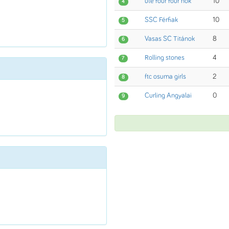
ute four four nők
10
4
SSC Férfiak
10
5
Vasas SC Titánok
8
6
Rolling stones
4
7
ftc osuma girls
2
8
Curling Angyalai
0
9