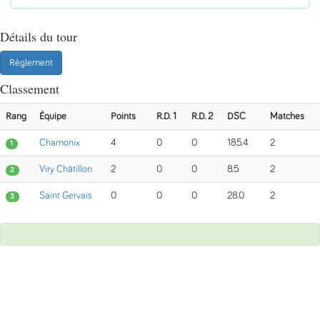
Détails du tour
Règlement
Classement
Rang
Équipe
Points
R.D. 1
R.D. 2
DSC
Matches
Chamonix
4
0
0
185.4
2
1
Viry Châtillon
2
0
0
8.5
2
2
Saint Gervais
0
0
0
28.0
2
3