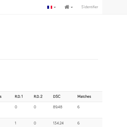
S'identifier
s
R.D. 1
R.D. 2
DSC
Matches
0
0
89.48
6
1
0
134.24
6