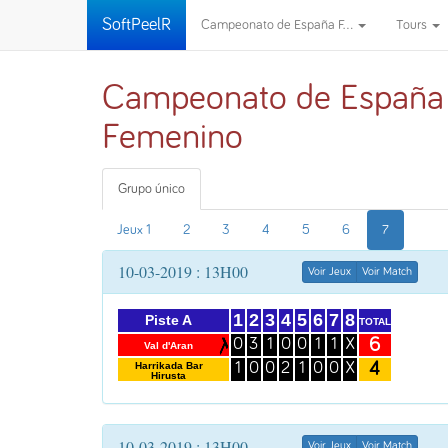
SoftPeelR
Campeonato de España F...
Tours
Campeonato de España
Femenino
Grupo único
Jeux 1
2
3
4
5
6
7
10-03-2019 : 13H00
Voir Jeux
Voir Match
1
2
3
4
5
6
7
8
Piste A
TOTAL
6
0
3
1
0
0
1
1
X
Val d'Aran
4
Harrikada Bar
1
0
0
2
1
0
0
X
Hirusta
10-03-2019 : 13H00
Voir Jeux
Voir Match