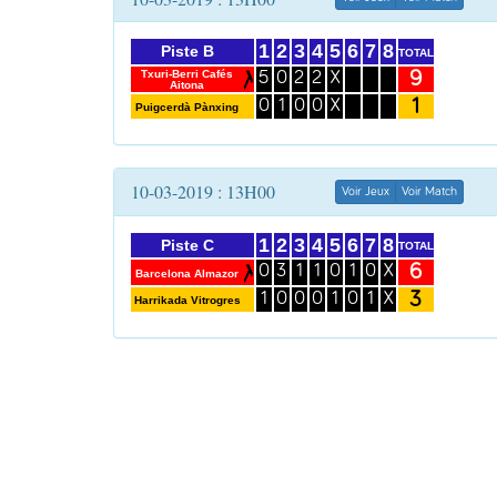
1
2
3
4
5
6
7
8
Piste B
TOTAL
9
Txuri-Berri Cafés
5
0
2
2
X
Aitona
1
0
1
0
0
X
Puigcerdà Pànxing
10-03-2019 : 13H00
Voir Jeux
Voir Match
1
2
3
4
5
6
7
8
Piste C
TOTAL
6
0
3
1
1
0
1
0
X
Barcelona Almazor
3
1
0
0
0
1
0
1
X
Harrikada Vitrogres