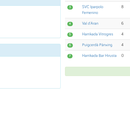
SVC Iparpolo
8
3
Femenino
Val d'Aran
6
4
Harrikada Vitrogres
4
5
Puigcerdà Pànxing
4
6
Harrikada Bar Hirusta
0
7