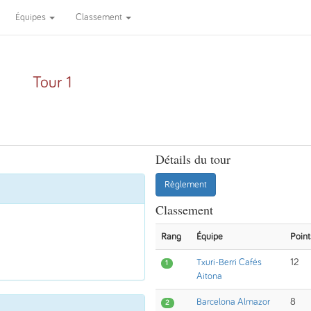
Équipes
Classement
Tour 1
Détails du tour
Règlement
Classement
Rang
Équipe
Point
Txuri-Berri Cafés
12
1
Aitona
Barcelona Almazor
8
2