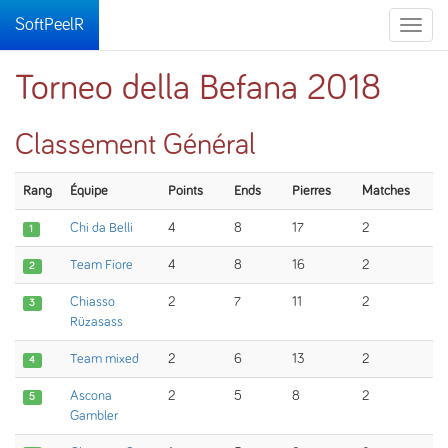
SoftPeelR
Toggle
naviga
Torneo della Befana 2018
Classement Général
Rang
Équipe
Points
Ends
Pierres
Matches
Chi da Belli
4
8
17
2
1
Team Fiore
4
8
16
2
2
Chiasso
2
7
11
2
3
Rüzasass
Team mixed
2
6
13
2
4
Ascona
2
5
8
2
5
Gambler