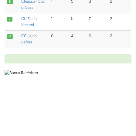
Chiasso - Soci
1
5
8
2
6
di Sass
CC Faido
1
5
7
2
7
Second
CC Faido
0
4
6
2
8
Before