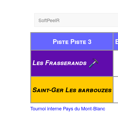
SoftPeelR
Piste Piste 3
Les Frasserands
Saint-Ger Les barbouzes
Tournoi interne Pays du Mont-Blanc