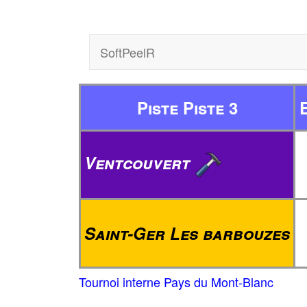
SoftPeelR
Piste Piste 3
Ventcouvert
Saint-Ger Les barbouzes
Tournoi interne Pays du Mont-Blanc