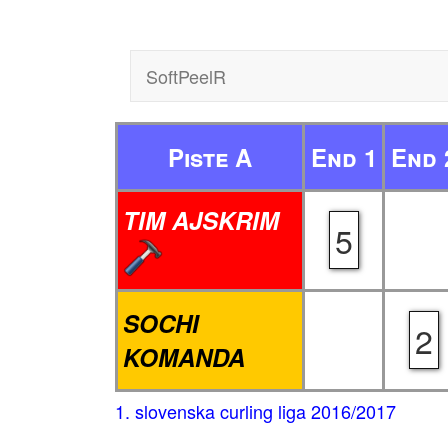
SoftPeelR
Piste A
End 1
End 
TIM AJSKRIM
5
SOCHI
2
KOMANDA
1. slovenska curling liga 2016/2017