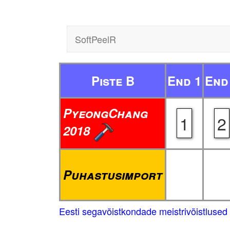
SoftPeelR
Piste B
End 1
End
PyeongChang
1
2
2018
Puhastusimport
Eesti segavõistkondade meistrivõistluse