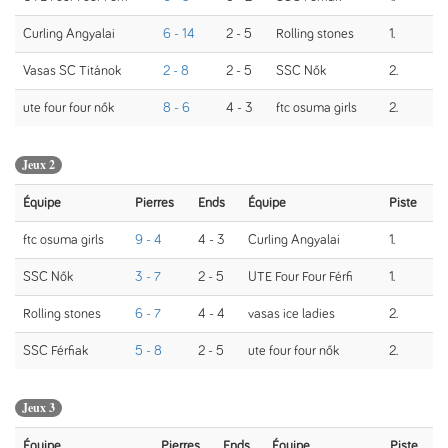
Curling Angyalai
6 - 14
2 - 5
Rolling stones
1.
Vasas SC Titánok
2 - 8
2 - 5
SSC Nők
2.
ute four four nők
8 - 6
4 - 3
ftc osuma girls
2.
Jeux 2
Équipe
Pierres
Ends
Équipe
Piste
ftc osuma girls
9 - 4
4 - 3
Curling Angyalai
1.
SSC Nők
3 - 7
2 - 5
UTE Four Four Férfi
1.
Rolling stones
6 - 7
4 - 4
vasas ice ladies
2.
SSC Férfiak
5 - 8
2 - 5
ute four four nők
2.
Jeux 3
Équipe
Pierres
Ends
Équipe
Piste