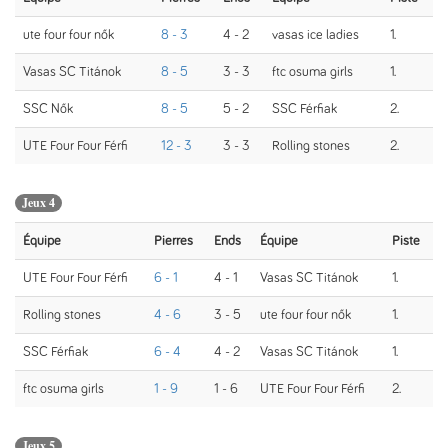
ute four four nők
8 - 3
4 - 2
vasas ice ladies
1.
Vasas SC Titánok
8 - 5
3 - 3
ftc osuma girls
1.
SSC Nők
8 - 5
5 - 2
SSC Férfiak
2.
UTE Four Four Férfi
12 - 3
3 - 3
Rolling stones
2.
Jeux 4
Équipe
Pierres
Ends
Équipe
Piste
UTE Four Four Férfi
6 - 1
4 - 1
Vasas SC Titánok
1.
Rolling stones
4 - 6
3 - 5
ute four four nők
1.
SSC Férfiak
6 - 4
4 - 2
Vasas SC Titánok
1.
ftc osuma girls
1 - 9
1 - 6
UTE Four Four Férfi
2.
Jeux 5