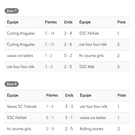
Jeux 7
Équipe
Pierres
Ends
Équipe
Piste
Curling Angyalai
5 - 14
2 - 4
SSC Férfiak
1.
Curling Angyalai
2 - 12
2 - 5
ute four four nők
2.
vasas ice ladies
7 - 2
5 - 2
ftc osuma girls
2.
ute four four nők
3 - 6
2 - 5
SSC Nők
2.
Jeux 8
Équipe
Pierres
Ends
Équipe
Piste
Vasas SC Titánok
7 - 4
3 - 3
ute four four nők
1.
SSC Férfiak
8 - 1
3 - 1
vasas ice ladies
1.
ftc osuma girls
2 - 9
2 - 5
Rolling stones
2.