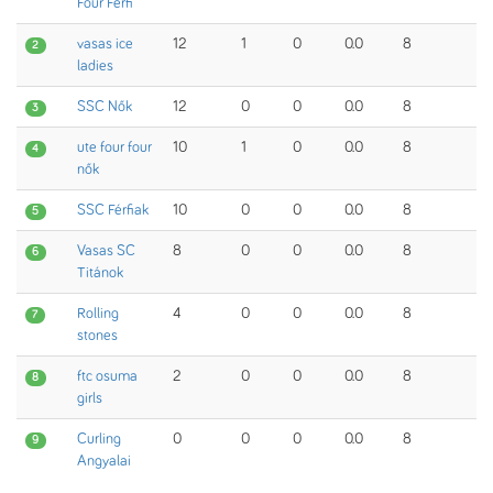
Four Férfi
vasas ice
12
1
0
0.0
8
2
ladies
SSC Nők
12
0
0
0.0
8
3
ute four four
10
1
0
0.0
8
4
nők
SSC Férfiak
10
0
0
0.0
8
5
Vasas SC
8
0
0
0.0
8
6
Titánok
Rolling
4
0
0
0.0
8
7
stones
ftc osuma
2
0
0
0.0
8
8
girls
Curling
0
0
0
0.0
8
9
Angyalai