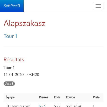
SoftPeelR
Toggle
naviga
Alapszakasz
Tour 1
Résultats
Tour 1
11-01-2020 - 08H20
Jeux 1
Équipe
Pierres
Ends
Équipe
Piste
UTE Four Four Férfi
6 - 3
5 - 2
SSC Férfiak
1.