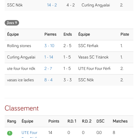
SSC Nők
14 - 2
4 - 2
Curling Angyalai
2.
Jeux 9
Équipe
Pierres
Ends
Équipe
Piste
Rolling stones
3 - 10
2 - 5
SSC Férfiak
1.
Curling Angyalai
1 - 14
1 - 5
Vasas SC Titánok
1.
ute four four nők
2 - 7
1 - 5
UTE Four Four Férfi
2.
vasas ice ladies
8 - 4
3 - 3
SSC Nők
2.
Classement
Rang
Équipe
Points
R.D. 1
R.D. 2
DSC
Matches
UTE Four
14
0
0
0.0
8
1