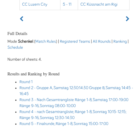
CC Luzern City
5 - 11
CC Küssnacht am Rigi
Full Details
Mode
Schenkel
(
Match Rules
) |
Registered Teams
|
All Rounds
|
Ranking
|
Schedule
Number of sheets: 4.
Results and Ranking by Round
Round 1
Round 2
- Gruppe A, Samstag 12:30:14:30 Gruppe B, Samstag 14:45 -
16:45
Round 3
- Nach Gesamtrangliste Ränge 1-8, Samstag 17:00-19:00
Ränge 9-16, Sonntag 08:00-10:00
Round 4
- nach Gesamtrangliste; Ränge 1-8, Sonntag 10:15-12:15;
Ränge 9-16, Sonntag 12:30-14:30
Round 5
- Finalrunde, Ränge 1-8, Sonntag 15:00-17:00