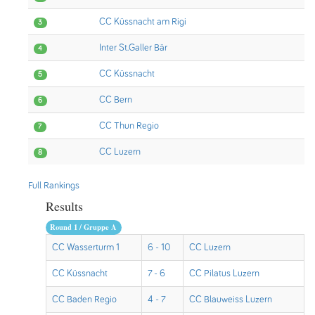
CC Küssnacht am Rigi
3
Inter St.Galler Bär
4
CC Küssnacht
5
CC Bern
6
CC Thun Regio
7
CC Luzern
8
Full Rankings
Results
Round 1 / Gruppe A
CC Wasserturm 1
6 - 10
CC Luzern
CC Küssnacht
7 - 6
CC Pilatus Luzern
CC Baden Regio
4 - 7
CC Blauweiss Luzern