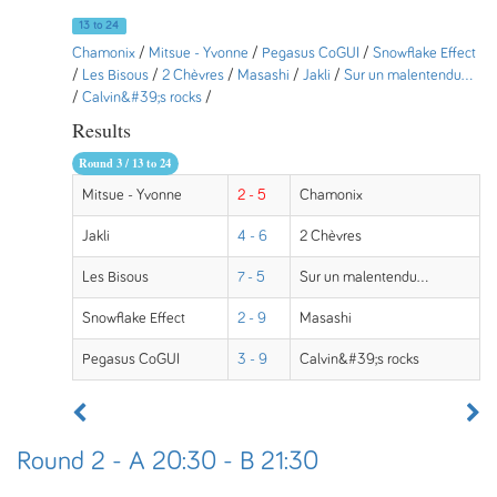
13 to 24
Chamonix
/
Mitsue - Yvonne
/
Pegasus CoGUI
/
Snowflake Effect
/
Les Bisous
/
2 Chèvres
/
Masashi
/
Jakli
/
Sur un malentendu...
/
Calvin&#39;s rocks
/
Results
Round 3 / 13 to 24
Mitsue - Yvonne
2 - 5
Chamonix
Jakli
4 - 6
2 Chèvres
Les Bisous
7 - 5
Sur un malentendu...
Snowflake Effect
2 - 9
Masashi
Pegasus CoGUI
3 - 9
Calvin&#39;s rocks
Round 2 - A 20:30 - B 21:30