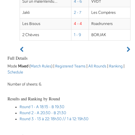
Sur un malentendu...
4 - 6
VVDT
Jakli
2 - 7
Les Compères
Les Bisous
4 - 4
Roadrunners
2 Chèvres
1 - 9
BORJAK
Full Details
Mode
Mixed
(
Match Rules
) |
Registered Teams
|
All Rounds
|
Ranking
|
Schedule
Number of sheets: 6.
Results and Ranking by Round
Round 1
- A 18:15 - B 19:30
Round 2
- A 20:30 - B 21:30
Round 3
- 13 à 22: 18h30 // 1 à 12: 19h30