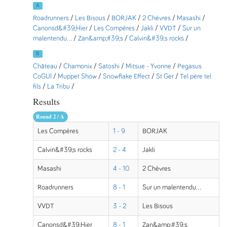
A
Roadrunners
/
Les Bisous
/
BORJAK
/
2 Chèvres
/
Masashi
/
Canonsd&#39;Hier
/
Les Compères
/
Jakli
/
VVDT
/
Sur un
malentendu...
/
Zan&amp;#39;s
/
Calvin&#39;s rocks
/
B
Château
/
Chamonix
/
Satoshi
/
Mitsue - Yvonne
/
Pegasus
CoGUI
/
Muppet Show
/
Snowflake Effect
/
St Ger
/
Tel père tel
fils
/
La Tribu
/
Results
Round 2 / A
Les Compères
1 - 9
BORJAK
Calvin&#39;s rocks
2 - 4
Jakli
Masashi
4 - 10
2 Chèvres
Roadrunners
8 - 1
Sur un malentendu...
VVDT
3 - 2
Les Bisous
Canonsd&#39;Hier
8 - 1
Zan&amp;#39;s