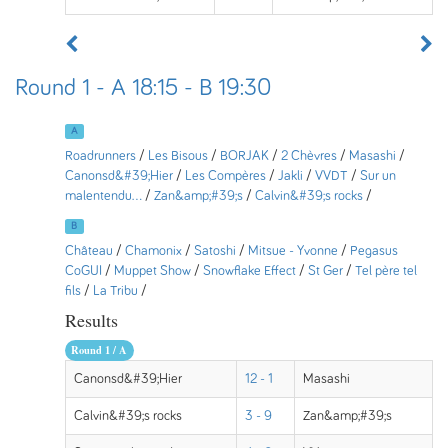
Round 1 - A 18:15 - B 19:30
A
Roadrunners
/
Les Bisous
/
BORJAK
/
2 Chèvres
/
Masashi
/
Canonsd&#39;Hier
/
Les Compères
/
Jakli
/
VVDT
/
Sur un
malentendu...
/
Zan&amp;#39;s
/
Calvin&#39;s rocks
/
B
Château
/
Chamonix
/
Satoshi
/
Mitsue - Yvonne
/
Pegasus
CoGUI
/
Muppet Show
/
Snowflake Effect
/
St Ger
/
Tel père tel
fils
/
La Tribu
/
Results
Round 1 / A
Canonsd&#39;Hier
12 - 1
Masashi
Calvin&#39;s rocks
3 - 9
Zan&amp;#39;s