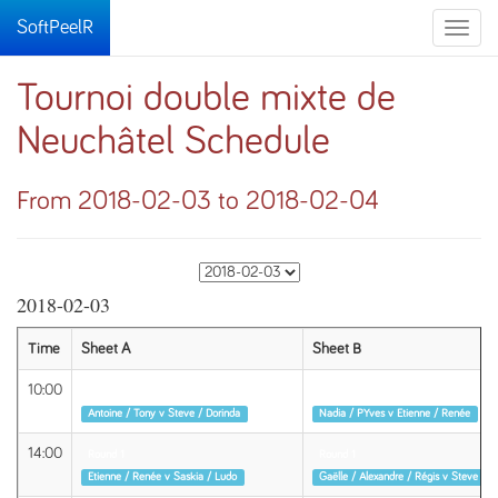
SoftPeelR
Toggle
naviga
Tournoi double mixte de
Neuchâtel Schedule
From 2018-02-03 to 2018-02-04
2018-02-03
Time
Sheet A
Sheet B
10:00
Round 1
Round 1
Antoine / Tony v Steve / Dorinda
Nadia / PYves v Etienne / Renée
14:00
Round 1
Round 1
Etienne / Renée v Saskia / Ludo
Gaëlle / Alexandre / Régis v Steve / D