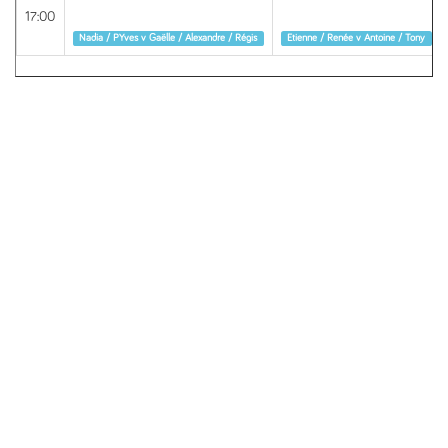
17:00
Round 1
Round 1
Nadia / PYves v Gaëlle / Alexandre / Régis
Etienne / Renée v Antoine / Tony