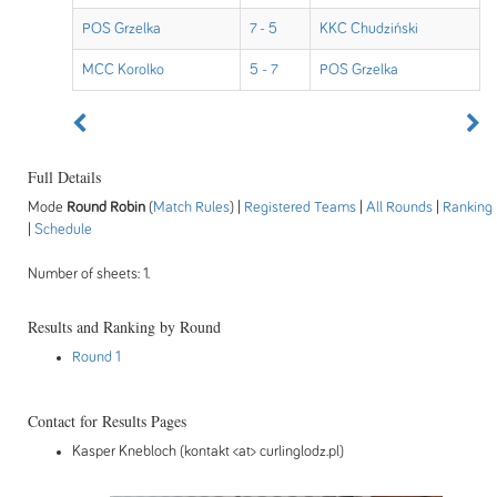
POS Grzelka
7 - 5
KKC Chudziński
MCC Korolko
5 - 7
POS Grzelka
Full Details
Mode
Round Robin
(
Match Rules
) |
Registered Teams
|
All Rounds
|
Ranking
|
Schedule
Number of sheets: 1.
Results and Ranking by Round
Round 1
Contact for Results Pages
Kasper Knebloch (kontakt <at> curlinglodz.pl)