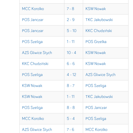
MCC Korolko
7 - 8
KSW Nowak
POS Janczar
2 - 9
TKC Jakubowski
POS Janczar
5 - 10
KKC Chudziński
POS Szeliga
1 - 11
POS Grzelka
AZS Gliwice Stych
10 - 4
KSW Nowak
KKC Chudziński
6 - 6
KSW Nowak
POS Szeliga
4 - 12
AZS Gliwice Stych
KSW Nowak
8 - 7
POS Szeliga
KSW Nowak
1 - 11
TKC Jakubowski
POS Szeliga
8 - 8
POS Janczar
MCC Korolko
5 - 4
POS Szeliga
AZS Gliwice Stych
7 - 6
MCC Korolko