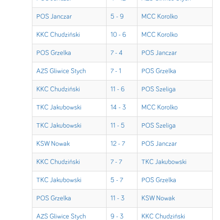
POS Janczar
5 - 9
MCC Korolko
KKC Chudziński
10 - 6
MCC Korolko
POS Grzelka
7 - 4
POS Janczar
AZS Gliwice Stych
7 - 1
POS Grzelka
KKC Chudziński
11 - 6
POS Szeliga
TKC Jakubowski
14 - 3
MCC Korolko
TKC Jakubowski
11 - 5
POS Szeliga
KSW Nowak
12 - 7
POS Janczar
KKC Chudziński
7 - 7
TKC Jakubowski
TKC Jakubowski
5 - 7
POS Grzelka
POS Grzelka
11 - 3
KSW Nowak
AZS Gliwice Stych
9 - 3
KKC Chudziński