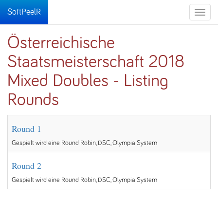
SoftPeelR
Toggle
naviga
Österreichische
Staatsmeisterschaft 2018
Mixed Doubles - Listing
Rounds
Round 1
Gespielt wird eine Round Robin, DSC, Olympia System
Round 2
Gespielt wird eine Round Robin, DSC, Olympia System