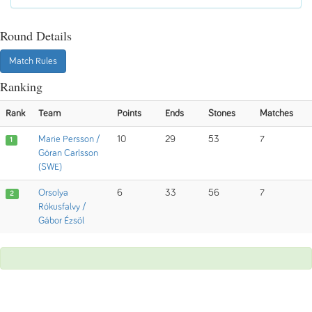
Round Details
Match Rules
Ranking
Rank
Team
Points
Ends
Stones
Matches
Marie Persson /
10
29
53
7
1
Göran Carlsson
(SWE)
Orsolya
6
33
56
7
2
Rókusfalvy /
Gábor Ézsöl