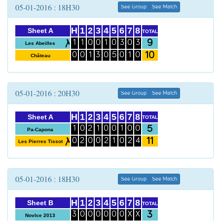
05-01-2016 : 18H30
See Group
See Match
H
1
2
3
4
5
6
7
8
Sheet A
TOTAL
9
1
1
0
0
1
0
3
0
3
Les Abeilles
10
0
0
1
3
0
5
0
1
0
Château
05-01-2016 : 20H30
See Group
See Match
H
1
2
3
4
5
6
7
8
Sheet A
TOTAL
5
1
0
2
1
0
0
1
0
0
Pa-Capona
11
0
2
0
0
2
1
0
2
4
Les Pierres Tissot
05-01-2016 : 18H30
See Group
See Match
H
1
2
3
4
5
6
7
8
Sheet B
TOTAL
3
3
0
0
0
0
0
0
X
X
NovIce 2013