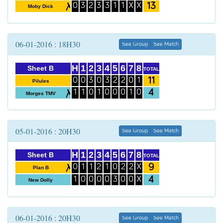
13
0
3
2
3
3
1
1
X
X
Moby Dick
06-01-2016 : 18H30
See Group
See Match
H
1
2
3
4
5
6
7
8
Sheet B
TOTAL
11
0
0
3
0
3
2
2
0
1
Pilules
4
1
1
0
1
0
0
0
1
0
Morges TMV
05-01-2016 : 20H30
See Group
See Match
H
1
2
3
4
5
6
7
8
Sheet B
TOTAL
9
0
1
1
2
1
0
2
2
X
Plan B
4
1
0
0
0
0
3
0
0
X
New Dolly
06-01-2016 : 20H30
See Group
See Match