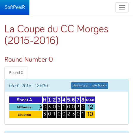
SoftPeelR
Toggle
naviga
La Coupe du CC Morges
(2015-2016)
Round Number 0
Round 0
06-01-2016 : 18H30
See Group
See Match
H
1
2
3
4
5
6
7
8
Sheet A
TOTAL
12
0
3
0
5
1
0
0
3
0
Millimètre
10
3
0
1
0
0
2
3
0
1
Ein Stein