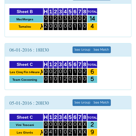
H
1
2
3
4
5
6
7
8
Sheet B
TOTAL
14
0
1
2
3
3
3
0
0
2
MacMorges
4
2
0
0
0
0
0
1
1
0
Tamalou
06-01-2016 : 18H30
See Group
See Match
H
1
2
3
4
5
6
7
8
Sheet C
TOTAL
6
0
0
2
0
0
1
1
0
2
Les Cinq Fin t-Heure
5
0
1
0
1
2
0
0
1
0
Team Cocooning
05-01-2016 : 20H30
See Group
See Match
H
1
2
3
4
5
6
7
8
Sheet C
TOTAL
2
0
0
0
0
2
0
0
X
X
Vini Toscani
9
0
4
1
1
0
2
1
X
X
Les Givrés