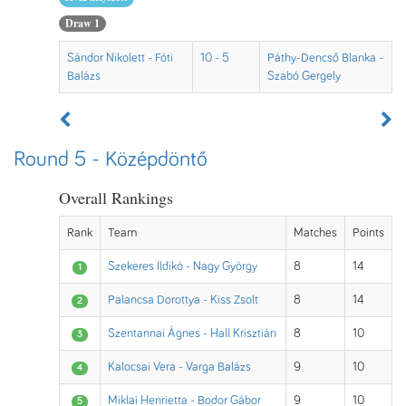
Draw 1
Sándor Nikolett - Fóti
10 - 5
Páthy-Dencső Blanka -
Balázs
Szabó Gergely
Round 5 - Középdöntő
Overall Rankings
Rank
Team
Matches
Points
Szekeres Ildikó - Nagy György
8
14
1
Palancsa Dorottya - Kiss Zsolt
8
14
2
Szentannai Ágnes - Hall Krisztián
8
10
3
Kalocsai Vera - Varga Balázs
9
10
4
Miklai Henrietta - Bodor Gábor
9
10
5