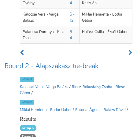
György
4
Krisztián
Kalocsai Vera - Varga
3 -
Miklai Henrietta - Bodor
Balázs
12
Gábor
Palancsa Dorottya - Kiss
8 -
Halász Csilla - Ézsöl Gábor
Zsolt
4
Round 2 - Alapszakasz tie-break
Group A
Kalocsai Vera - Varga Balázs
/
Riesz-Rókusfalvy Zsófia - Riesz
Gábor
/
Group B
Miklai Henrietta - Bodor Gábor
/
Patonai Ágnes - Balázs Dávid
/
Results
Group A
Draw 1