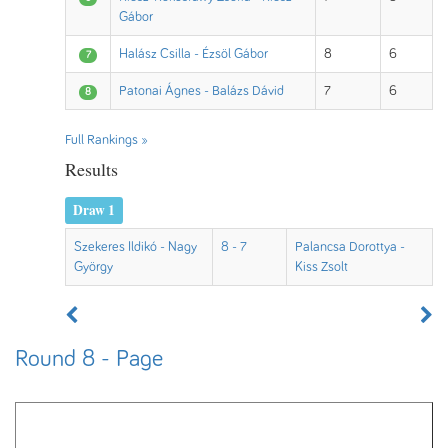
Gábor
Halász Csilla - Ézsöl Gábor
8
6
7
Patonai Ágnes - Balázs Dávid
7
6
8
Full Rankings »
Results
Draw 1
Szekeres Ildikó - Nagy
8 - 7
Palancsa Dorottya -
György
Kiss Zsolt
Round 8 - Page