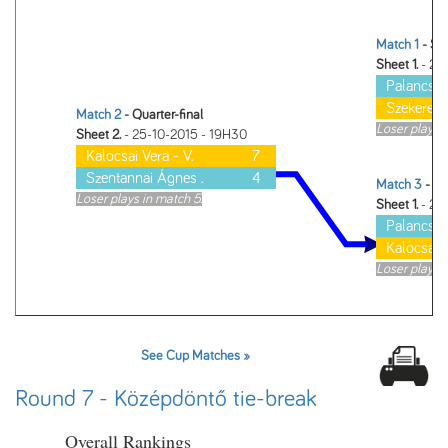
Match 1
- Sem
Sheet 1.
- 25
Palancsa 
Szekeres I
Match 2
- Quarter-final
Loser plays i
Sheet 2.
- 25-10-2015 - 19H30
Kalocsai Vera - V.
7
Szentannai Ágnes .
4
Match 3
- Lo
Loser plays in match 5.
Sheet 1.
- 26
Palancsa 
Kalocsai V
Loser plays i
See Cup Matches »
Round 7 - Középdöntő tie-break
Overall Rankings