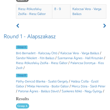
Riesz-Rókusfalvy
8 - 9
Kalocsai Vera - Varga
Zsófia - Riesz Gábor
Balázs
Round 1 - Alapszakasz
Group A
Bíró Bernadett - Kalocsay Ottó
/
Kalocsai Vera - Varga Balázs
/
Sándor Nikolett - Fóti Balázs
/
Szentannai Ágnes - Hall Krisztián
/
Riesz-Rókusfalvy Zsófia - Riesz Gábor
/
Palancsa Dorottya - Kiss
Zsolt
/
Group B
Páthy-Dencső Blanka - Szabó Gergely
/
Halász Csilla - Ézsöl
Gábor
/
Miklai Henrietta - Bodor Gábor
/
Mercz Dóra - Sárdi Péter
/
Patonai Ágnes - Balázs Dávid
/
Szekeres Ildikó - Nagy György
/
Results
Group A