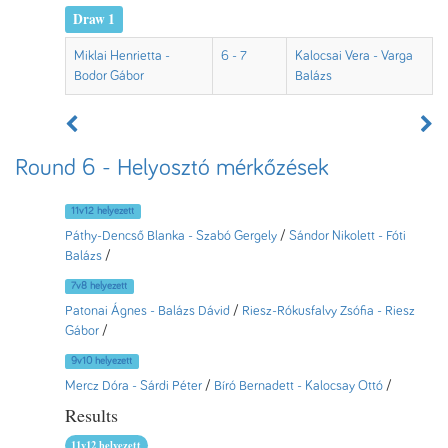
Draw 1
Miklai Henrietta -
6 - 7
Kalocsai Vera - Varga
Bodor Gábor
Balázs
Round 6 - Helyosztó mérkőzések
11v12 helyezett
Páthy-Dencső Blanka - Szabó Gergely
/
Sándor Nikolett - Fóti
Balázs
/
7v8 helyezett
Patonai Ágnes - Balázs Dávid
/
Riesz-Rókusfalvy Zsófia - Riesz
Gábor
/
9v10 helyezett
Mercz Dóra - Sárdi Péter
/
Bíró Bernadett - Kalocsay Ottó
/
Results
11v12 helyezett