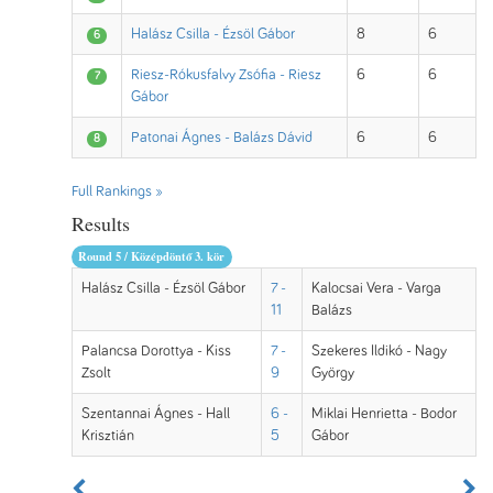
Halász Csilla - Ézsöl Gábor
8
6
6
Riesz-Rókusfalvy Zsófia - Riesz
6
6
7
Gábor
Patonai Ágnes - Balázs Dávid
6
6
8
Full Rankings »
Results
Round 5 / Középdöntő 3. kör
Halász Csilla - Ézsöl Gábor
7 -
Kalocsai Vera - Varga
11
Balázs
Palancsa Dorottya - Kiss
7 -
Szekeres Ildikó - Nagy
Zsolt
9
György
Szentannai Ágnes - Hall
6 -
Miklai Henrietta - Bodor
Krisztián
5
Gábor