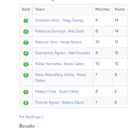
Rank
Team
Matches
Points
Szekeres Ildikó - Nagy György
8
14
1
Palancsa Dorottya - Kiss Zsolt
8
14
2
Kalocsai Vera - Varga Balázs
10
12
3
Szentannai Ágnes - Hall Krisztián
8
10
4
Miklai Henrietta - Bodor Gábor
10
10
5
Riesz-Rókusfalvy Zsófia - Riesz
7
8
6
Gábor
Halász Csilla - Ézsöl Gábor
8
6
7
Patonai Ágnes - Balázs Dávid
7
6
8
Full Rankings »
Results