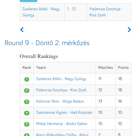
Szekeres Ildikó - Nagy
1 - 13
Palancsa Dorottya -
György
Kiss Zsolt
Round 9 - Döntő 2. mérkőzés
Overall Rankings
Rank
Team
Matches
Points
Szekeres Ildikó - Nagy György
11
18
1
Palancsa Dorottya - Kiss Zsolt
12
18
2
Kalocsai Vera - Varga Balázs
13
16
3
Szentannai Ágnes - Hall Krisztián
10
10
4
Miklai Henrietta - Bodor Gábor
10
10
5
Riesz-Rókusfalvy Zsófia - Riesz
7
8
6