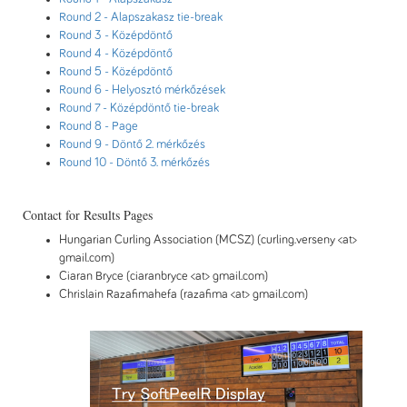
Round 2
- Alapszakasz tie-break
Round 3
- Középdöntő
Round 4
- Középdöntő
Round 5
- Középdöntő
Round 6
- Helyosztó mérkőzések
Round 7
- Középdöntő tie-break
Round 8
- Page
Round 9
- Döntő 2. mérkőzés
Round 10
- Döntő 3. mérkőzés
Contact for Results Pages
Hungarian Curling Association (MCSZ) (curling.verseny <at>
gmail.com)
Ciaran Bryce (ciaranbryce <at> gmail.com)
Chrislain Razafimahefa (razafima <at> gmail.com)