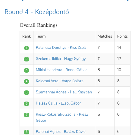
Round 4 - Középdöntő
Overall Rankings
Rank
Team
Matches
Points
Palancsa Dorottya - Kiss Zsolt
7
14
1
Szekeres Ildikó - Nagy György
7
12
2
Miklai Henrietta - Bodor Gábor
8
10
3
Kalocsai Vera - Varga Balázs
8
8
4
Szentannai Ágnes - Hall Krisztián
7
8
5
Halász Csilla - Ézsöl Gábor
7
6
6
Riesz-Rókusfalvy Zsófia - Riesz
6
6
7
Gábor
Patonai Ágnes - Balázs Dávid
6
6
8