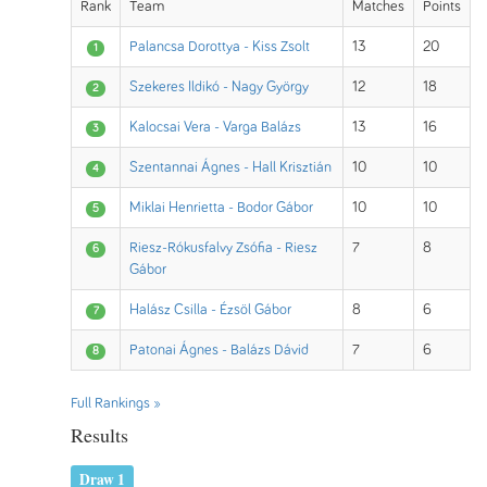
Rank
Team
Matches
Points
Palancsa Dorottya - Kiss Zsolt
13
20
1
Szekeres Ildikó - Nagy György
12
18
2
Kalocsai Vera - Varga Balázs
13
16
3
Szentannai Ágnes - Hall Krisztián
10
10
4
Miklai Henrietta - Bodor Gábor
10
10
5
Riesz-Rókusfalvy Zsófia - Riesz
7
8
6
Gábor
Halász Csilla - Ézsöl Gábor
8
6
7
Patonai Ágnes - Balázs Dávid
7
6
8
Full Rankings »
Results
Draw 1