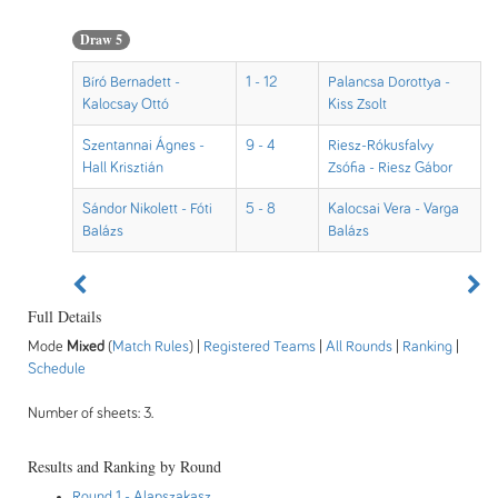
Draw 5
Bíró Bernadett -
1 - 12
Palancsa Dorottya -
Kalocsay Ottó
Kiss Zsolt
Szentannai Ágnes -
9 - 4
Riesz-Rókusfalvy
Hall Krisztián
Zsófia - Riesz Gábor
Sándor Nikolett - Fóti
5 - 8
Kalocsai Vera - Varga
Balázs
Balázs
Full Details
Mode
Mixed
(
Match Rules
) |
Registered Teams
|
All Rounds
|
Ranking
|
Schedule
Number of sheets: 3.
Results and Ranking by Round
Round 1
- Alapszakasz