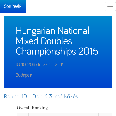
SoftPeelR
Tog
nav
Hungarian National
Mixed Doubles
Championships 2015
18-10-2015 to 27-10-2015
Budapest
Round 10 - Döntő 3. mérkőzés
Overall Rankings