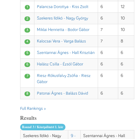
Palancsa Dorottya - Kiss Zsolt
6
12
1
Szekeres Ildikó - Nagy György
6
10
2
Miklai Henrietta - Bodor Gábor
7
10
3
Kalocsai Vera - Varga Balázs
7
8
4
Szentannai Ágnes - Hall Krisztián
6
6
5
Halász Csilla - Ézsöl Gábor
6
6
6
Riesz-Rókusfalvy Zsófia - Riesz
6
6
7
Gábor
Patonai Ágnes - Balázs Dávid
6
6
8
Full Rankings »
Results
Round 3 / Középdöntő 1. kör
Szekeres Ildikó - Nagy
9 -
Szentannai Ágnes - Hall