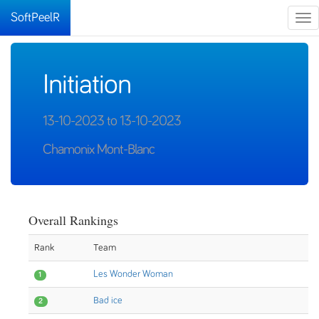
SoftPeelR
Tog
nav
Initiation
13-10-2023 to 13-10-2023
Chamonix Mont-Blanc
Overall Rankings
Rank
Team
Les Wonder Woman
1
Bad ice
2