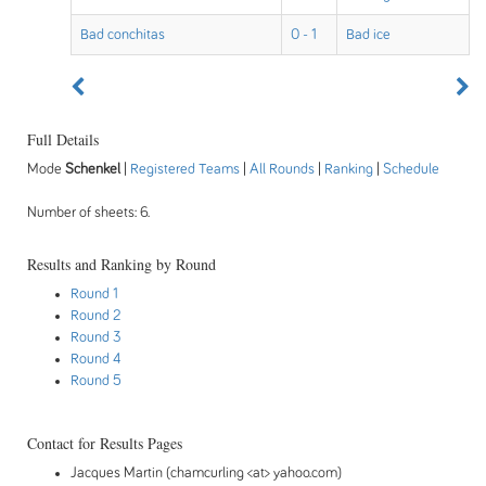
Bad conchitas
0 - 1
Bad ice
Full Details
Mode
Schenkel
|
Registered Teams
|
All Rounds
|
Ranking
|
Schedule
Number of sheets: 6.
Results and Ranking by Round
Round 1
Round 2
Round 3
Round 4
Round 5
Contact for Results Pages
Jacques Martin (chamcurling <at> yahoo.com)