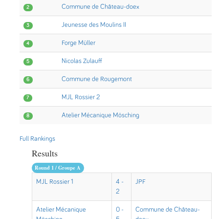
Commune de Château-doex
2
Jeunesse des Moulins II
3
Forge Müller
4
Nicolas Zulauff
5
Commune de Rougemont
6
MJL Rossier 2
7
Atelier Mécanique Mösching
8
Full Rankings
Results
Round 1 / Groupe A
MJL Rossier 1
4 -
JPF
2
Atelier Mécanique
0 -
Commune de Château-