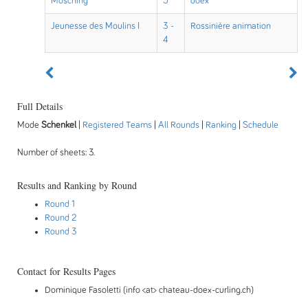
Mösching
5
doex
Jeunesse des Moulins I
3 -
Rossinière animation
4
Full Details
Mode
Schenkel
|
Registered Teams
|
All Rounds
|
Ranking
|
Schedule
Number of sheets: 3.
Results and Ranking by Round
Round 1
Round 2
Round 3
Contact for Results Pages
Dominique Fasoletti (info <at> chateau-doex-curling.ch)