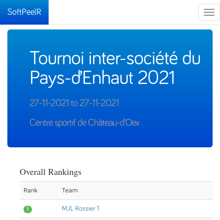
SoftPeelR
Tog
nav
Tournoi inter-société du
Pays-d’Enhaut 2021
27-11-2021 to 27-11-2021
Centre sportif de Château-d'Oex
Overall Rankings
Rank
Team
MJL Rossier 1
1