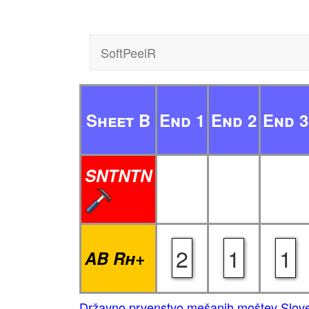
SoftPeelR
Sheet B
End 1
End 2
End 3
SNTNTN
2
1
1
AB Rh+
Državno prvenstvo mešanih moštev Sloven