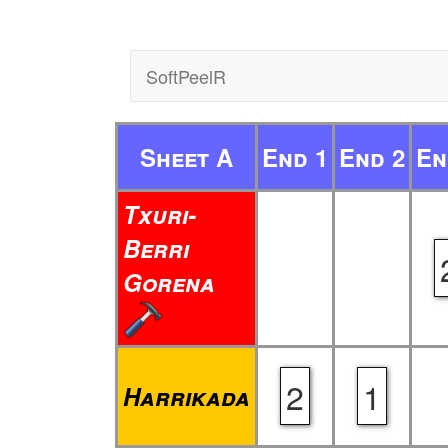
SoftPeelR
Sheet A
End 1
End 2
En
Txuri-
Berri
Gorena
2
1
Harrikada