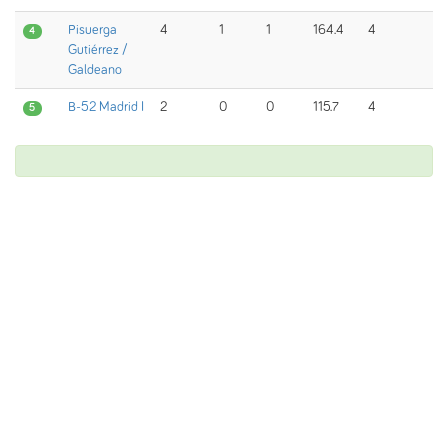
Pisuerga
4
1
1
164.4
4
4
Gutiérrez /
Galdeano
B-52 Madrid I
2
0
0
115.7
4
5