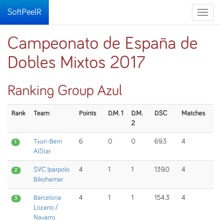
SoftPeelR
Toggle
naviga
Campeonato de España de
Dobles Mixtos 2017
Ranking Group Azul
Rank
Team
Points
D.M. 1
D.M.
DSC
Matches
2
Txuri-Berri
6
0
0
69.3
4
1
AlStar
SVC Iparpolo
4
1
1
139.0
4
2
Bikohamar
Barcelona
4
1
1
154.3
4
3
Lozano /
Navarro