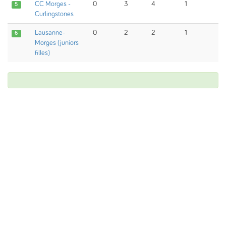
CC Morges -
0
3
4
1
5
Curlingstones
Lausanne-
0
2
2
1
6
Morges (juniors
filles)