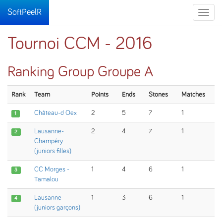
SoftPeelR
Toggle
naviga
Tournoi CCM - 2016
Ranking Group Groupe A
Rank
Team
Points
Ends
Stones
Matches
Château-d Oex
2
5
7
1
1
Lausanne-
2
4
7
1
2
Champéry
(juniors filles)
CC Morges -
1
4
6
1
3
Tamalou
Lausanne
1
3
6
1
4
(juniors garçons)