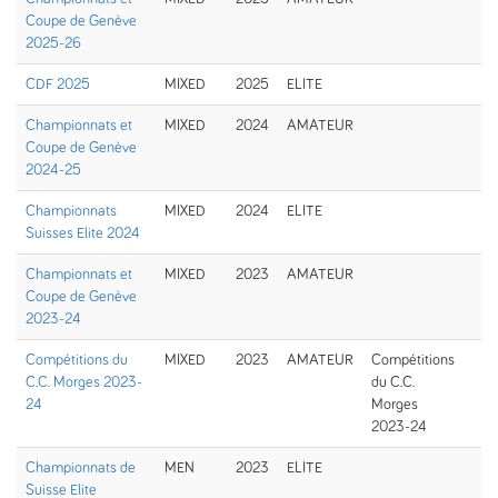
Coupe de Genève
2025-26
CDF 2025
MIXED
2025
ELITE
Championnats et
MIXED
2024
AMATEUR
Coupe de Genève
2024-25
Championnats
MIXED
2024
ELITE
Suisses Elite 2024
Championnats et
MIXED
2023
AMATEUR
Coupe de Genève
2023-24
Compétitions du
MIXED
2023
AMATEUR
Compétitions
C.C. Morges 2023-
du C.C.
24
Morges
2023-24
Championnats de
MEN
2023
ELITE
Suisse Elite