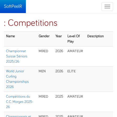
SoftPeelR
Toggle
naviga
: Competitions
Name
Gender
Year
Level Of
Description
Play
Championnat
MIXED
2026
AMATEUR
Suisse Séniors
2025/26
World Junior
MEN
2026
ELITE
Curling
Championships
2026
Compétitions du
MIXED
2025
AMATEUR
C.C. Morges 2025-
26
Championnats et
MIXED
2025
AMATEUR