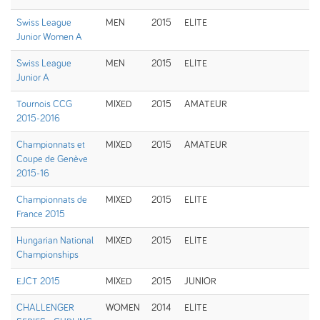
Swiss League
MEN
2015
ELITE
Junior Women A
Swiss League
MEN
2015
ELITE
Junior A
Tournois CCG
MIXED
2015
AMATEUR
2015-2016
Championnats et
MIXED
2015
AMATEUR
Coupe de Genève
2015-16
Championnats de
MIXED
2015
ELITE
France 2015
Hungarian National
MIXED
2015
ELITE
Championships
EJCT 2015
MIXED
2015
JUNIOR
CHALLENGER
WOMEN
2014
ELITE