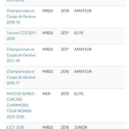
2018-2019
Championnats et
MIXED
2018
AMATEUR
Coupe de Genève
2018-19
Tournoi CCG 2017-
MIXED
2017
ELITE
2018
Championnats et
MIXED
2017
AMATEUR
Coupe de Genève
2017-18
Championnats et
MIXED
2016
AMATEUR
Coupe de Genève
2016-17
MASTER SERIES -
MEN
2015
ELITE
CURLING
CHAMPIONS
TOUR WOMEN
2015-2016
EJCT 2016
MIXED
2016
JUNIOR