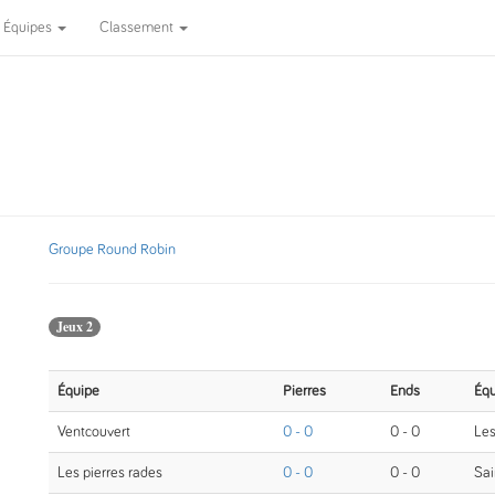
Équipes
Classement
Groupe Round Robin
Jeux 2
Équipe
Pierres
Ends
Équ
Ventcouvert
0 - 0
0 - 0
Les
Les pierres rades
0 - 0
0 - 0
Sai