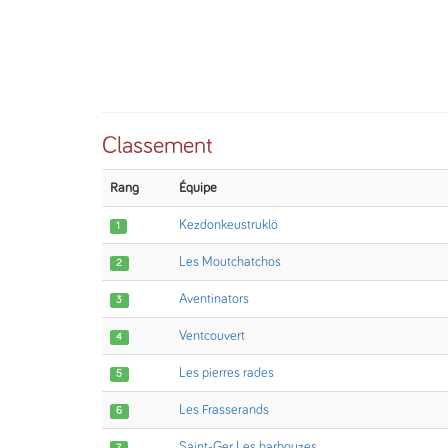
Classement
Rang
Équipe
Kezdonkeustruklö
1
Les Moutchatchos
2
Aventinators
3
Ventcouvert
4
Les pierres rades
5
Les Frasserands
6
Saint-Ger Les barbouzes