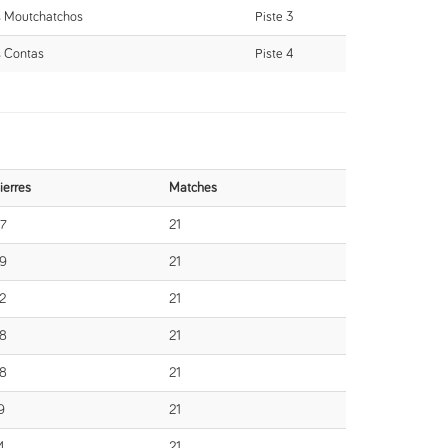
s Moutchatchos
Piste 3
 Contas
Piste 4
ierres
Matches
7
21
9
21
2
21
8
21
8
21
9
21
4
21